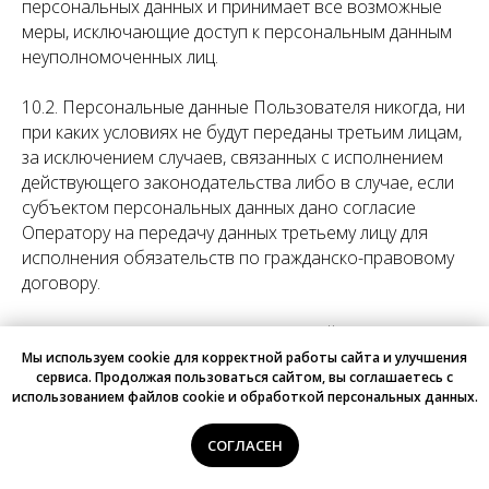
персональных данных и принимает все возможные
меры, исключающие доступ к персональным данным
неуполномоченных лиц.
10.2. Персональные данные Пользователя никогда, ни
при каких условиях не будут переданы третьим лицам,
за исключением случаев, связанных с исполнением
действующего законодательства либо в случае, если
субъектом персональных данных дано согласие
Оператору на передачу данных третьему лицу для
исполнения обязательств по гражданско-правовому
договору.
10.3. В случае выявления неточностей в
персональных данных, Пользователь может
Мы используем cookie для корректной работы сайта и улучшения
сервиса. Продолжая пользоваться сайтом, вы соглашаетесь с
актуализировать их самостоятельно, путем
использованием файлов cookie и обработкой персональных данных.
направления Оператору уведомление на адрес
электронной почты Оператора
MaksiMed69@mail.ru
с
СОГЛАСЕН
пометкой «Актуализация персональных данных».