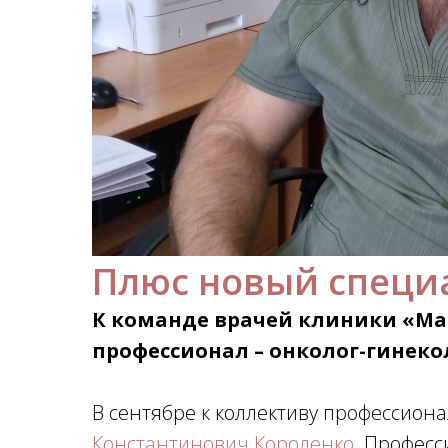
Плюс новый специ
К команде врачей клиники «М
профессионал – онколог-гинек
В сентябре к коллективу профессион
Константинович Короленко
. Профес