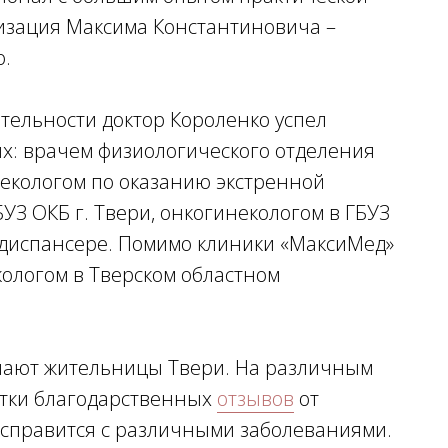
изация Максима Константиновича –
о.
тельности доктор Короленко успел
х: врачем физиологического отделения
некологом по оказанию экстренной
З ОКБ г. Твери, онкогинекологом в ГБУЗ
 диспансере. Помимо клиники «МаксиМед»
кологом в Тверском областном
нают жительницы Твери. На различным
ятки благодарственных
отзывов
от
 справится с различными заболеваниями.