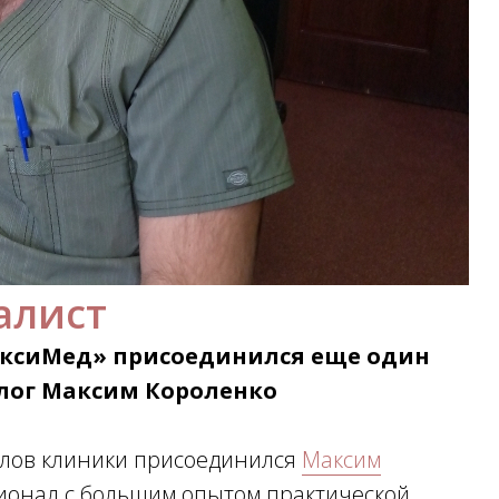
алист
аксиМед» присоединился еще один
олог Максим Короленко
алов клиники присоединился
Максим
сионал с большим опытом практической